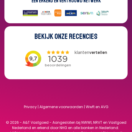
EEN ERKEND EN VERTROUWD NETWERK
BEKIJK ONZE RECENCIES
Privacy
|
Algemene voorwaarden
|
Wwft en AVG
© 2026 - A&T Vastgoed - Aangesloten bij NWWI, NRVT en Vastgoed
Nederland en erkend door NHG en alle banken in Nederland.