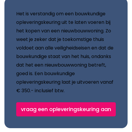
Het is verstandig om een bouwkundige
opleveringskeuring uit te laten voeren bij
het kopen van een nieuwbouwwoning. Zo
weet je zeker dat je toekomstige thuis
voldoet aan alle veiligheidseisen en dat de
bouwkundige staat van het huis, ondanks
dat het een nieuwbouwwoning betreft,
goed is. Een bouwkundige
opleveringskeuring laat je uitvoeren vanaf
€ 350.- inclusief btw.
vraag een opleveringskeuring aan