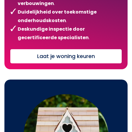
verbouwingen
.
Duidelijkheid over toekomstige
onderhoudskosten
.
Deskundige inspectie door
gecertificeerde specialisten
.
Laat je woning keuren