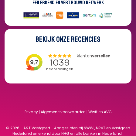
EEN ERKEND EN VERTROUWD NETWERK
BEKIJK ONZE RECENCIES
Privacy
|
Algemene voorwaarden
|
Wwft en AVG
© 2026 - A&T Vastgoed - Aangesloten bij NWWI, NRVT en Vastgoed
Nederland en erkend door NHG en alle banken in Nederland.